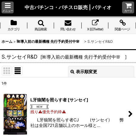
中古パチンコ・パチスロ販売 | パティオ
メニュー
カート
カテゴリ
商品検索
問い合わせ
X (旧Twitter)
関連ページ
ホーム
>
🌺導入前の最新機種 先行予約受付中🌸
>
S.サンセイR&D
S.サンセイR&D
[
🌺導入前の最新機種 先行予約受付中🌸
]
表示順変更
閉じる
1
件
表示数
:
L牙狼闇を照らす者
[
サンセイ
]
並び順
:
残り⚠優先予約枠⚠
L牙狼闇を照らす者CJ (サンセイ) 弊
絞り込む
社は全国721店舗以上のホール様と…