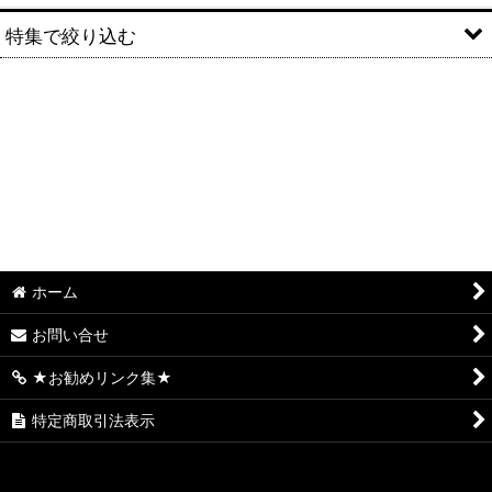
特集で絞り込む
S.アルゼ系(ミズホ、エレコ、メーシー、ユニバーサルブロス、
アクロス、アデリオン)
S.サミー系(ロデオ、タイヨーエレック、銀座)
S.オリンピア(平和・オリンピアエステート・アムテックス)
S.大都技研 系(サボハニ、パオン・ディーピー)
ホーム
S.オーイズミ系 (オーイズミラボ)
お問い合せ
S.コナミアミューズメント系(ファイトクラブ・KPE・グレード
ワン・高砂)
★お勧めリンク集★
S.七匠系 (スパイキー・親日テクノロジー・クロスアルファ・
特定商取引法表示
エフ)
S.エンターライズ(レオスター)