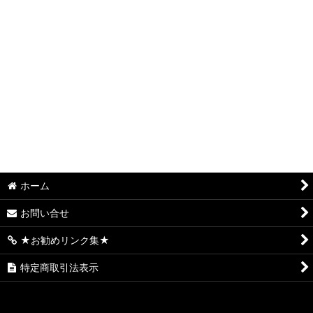
S.アルゼ系(ミズホ、エレコ、メーシー、ユニバーサルブロス、
アクロス、アデリオン)
S.サミー系(ロデオ、タイヨーエレック、銀座)
S.オリンピア(平和・オリンピアエステート・アムテックス)
S.大都技研 系(サボハニ、パオン・ディーピー)
S.オーイズミ系 (オーイズミラボ)
S.コナミアミューズメント系(ファイトクラブ・KPE・グレード
ワン・高砂)
ホーム
S.七匠系 (スパイキー・親日テクノロジー・クロスアルファ・
お問い合せ
エフ)
★お勧めリンク集★
S.エンターライズ(レオスター)
特定商取引法表示
S.山佐 (山佐ネクスト・セブンリーグ)
S.三共 系 (ビスティ・ジェイビー)