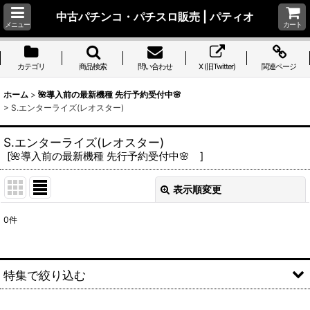
中古パチンコ・パチスロ販売 | パティオ
メニュー
カート
カテゴリ
商品検索
問い合わせ
X (旧Twitter)
関連ページ
ホーム
>
🌺導入前の最新機種 先行予約受付中🌸
>
S.エンターライズ(レオスター)
S.エンターライズ(レオスター)
[
🌺導入前の最新機種 先行予約受付中🌸
]
表示順変更
閉じる
0
件
表示数
:
並び順
:
特集で絞り込む
絞り込む