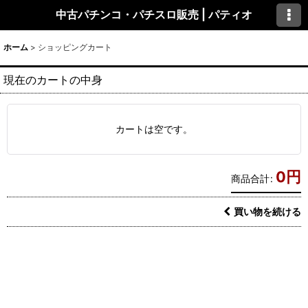
中古パチンコ・パチスロ販売 | パティオ
ホーム
>
ショッピングカート
現在のカートの中身
カートは空です。
0
円
商品合計
:
買い物を続ける