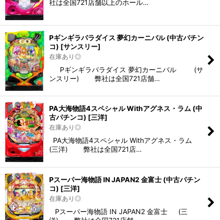
社は全国721店舗以上のホール…
Pギンギラパラダイス 夢幻カーニバル (中古パチン
コ)
[
サンスリー
]
在庫あり◎
Pギンギラパラダイス 夢幻カーニバル (サ
ンスリー) 弊社は全国721店舗…
PA大海物語4スペシャル Withアグネス・ラム (中
古パチンコ)
[
三洋
]
在庫あり◎
PA大海物語4スペシャル Withアグネス・ラム
(三洋) 弊社は全国721店…
Pスーパー海物語 IN JAPAN2 金富士 (中古パチン
コ)
[
三洋
]
在庫あり◎
Pスーパー海物語 IN JAPAN2 金富士 (三