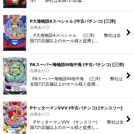
洋) 弊社は全国721店舗…
P大海物語4スぺシャル (中古パチンコ)
[
三洋
]
在庫あり◎
P大海物語4スぺシャル (三洋) 弊社は全
国721店舗以上のホール様と提携し…
PAスーパー海物語IN地中海 (中古パチンコ)
[
三洋
]
在庫あり◎
PAスーパー海物語IN地中海 (三洋) 弊社は
全国721店舗以上のホール様と提携…
PヤッターマンVVV (中古パチンコ)
[
サンスリー
]
在庫あり◎
PヤッターマンVVV (サンスリー) 弊社は全
国721店舗以上のホール様と提携し…