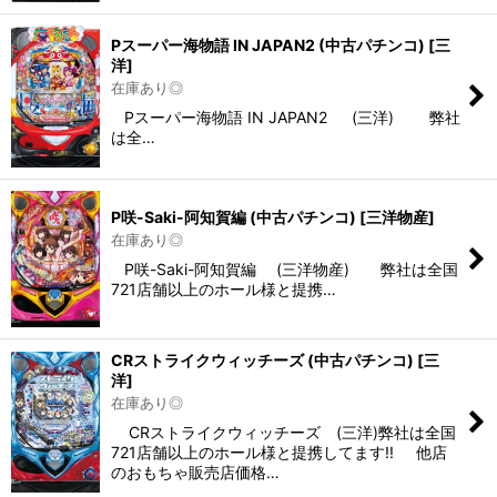
Pスーパー海物語 IN JAPAN2 (中古パチンコ)
[
三
洋
]
在庫あり◎
Pスーパー海物語 IN JAPAN2 (三洋) 弊社
は全…
P咲-Saki-阿知賀編 (中古パチンコ)
[
三洋物産
]
在庫あり◎
P咲-Saki-阿知賀編 (三洋物産) 弊社は全国
721店舗以上のホール様と提携…
CRストライクウィッチーズ (中古パチンコ)
[
三
洋
]
在庫あり◎
CRストライクウィッチーズ (三洋)弊社は全国
721店舗以上のホール様と提携してます!! 他店
のおもちゃ販売店価格…