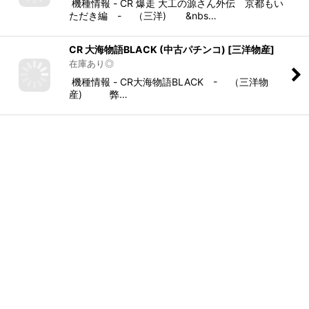
コ)
[
三洋
]
在庫あり◎
機種情報 - CR聖闘士星矢BEYONDTHE
LEMIT - （三洋) &nbs…
爆走 大工の源さん外伝-京都もいただき編- (中
古パチンコ)
[
三洋
]
在庫あり◎
機種情報 - CR 爆走 大工の源さん外伝 京都もい
ただき編 - （三洋) &nbs…
CR 大海物語BLACK (中古パチンコ)
[
三洋物産
]
在庫あり◎
機種情報 - CR大海物語BLACK - （三洋物
産) 弊…
CRヤッターマン (中古パチンコ)
[
サンスリー
]