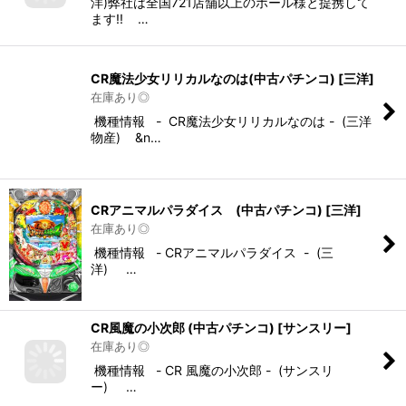
在庫あり◎
機種情報 - CRスーパー海物語in沖縄４ - (三
洋)弊社は全国721店舗以上のホール様と提携して
ます!! …
CR魔法少女リリカルなのは(中古パチンコ)
[
三洋
]
在庫あり◎
機種情報 - CR魔法少女リリカルなのは - (三洋
物産) &n…
CRアニマルパラダイス (中古パチンコ)
[
三洋
]
在庫あり◎
機種情報 - CRアニマルパラダイス - (三
洋) …
CR風魔の小次郎 (中古パチンコ)
[
サンスリー
]