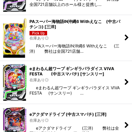
全国721店舗以上のホール様と提携し…
PAスーパー海物語IN沖縄6 Withえなこ (中古パ
チンコ)
[
三洋
]
在庫あり◎
PAスーパー海物語IN沖縄6 Withえなこ (三
洋) 弊社は全国721店舗…
eまわるん超ワープ ギンギラパラダイス VIVA
FESTA (中古スマパチ)
[
サンスリー
]
在庫あり◎
eまわるん超ワープ ギンギラパラダイス VIVA
FESTA (サンスリー) …
eアクダマドライブ (中古スマパチ)
[
三洋
]
在庫あり◎
eアクダマドライブ (三洋) 弊社は全