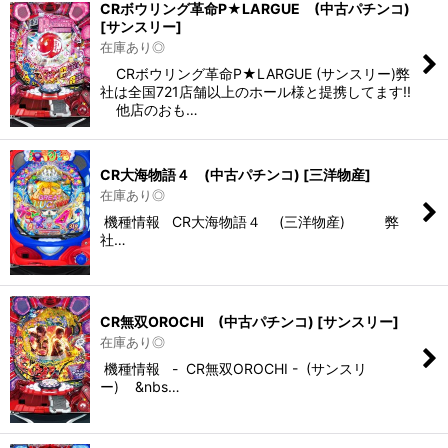
CRボウリング革命P★LARGUE (中古パチンコ)
[
サンスリー
]
在庫あり◎
CRボウリング革命P★LARGUE (サンスリー)弊
社は全国721店舗以上のホール様と提携してます!!
他店のおも…
CR大海物語４ (中古パチンコ)
[
三洋物産
]
在庫あり◎
機種情報 CR大海物語４ (三洋物産) 弊
社…
CR無双OROCHI (中古パチンコ)
[
サンスリー
]
在庫あり◎
機種情報 - CR無双OROCHI - (サンスリ
ー) &nbs…