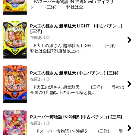
PAスーパー海物語 IN 沖縄5 with アイマリ
ン (三洋) 弊社は全…
P大工の源さん 超韋駄天 LIGHT (中古パチンコ)
[
三洋
]
在庫あり◎
P大工の源さん 超韋駄天 LIGHT (三洋)
弊社は全国721店舗以上の…
P大工の源さん 超韋駄天 (中古パチンコ)
[
三洋
]
在庫あり◎
P大工の源さん 超韋駄天 (三洋) 弊社は
全国721店舗以上のホール様と提…
Pスーパー海物語 IN 沖縄5 (中古パチンコ)
[
三洋
]
在庫あり◎
Pスーパー海物語 IN 沖縄5 (三洋) 弊