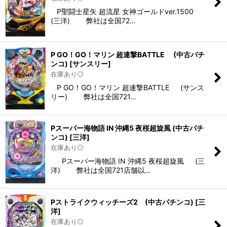
P聖闘士星矢 超流星 女神ゴールドver.1500
(三洋) 弊社は全国72…
P GO！GO！マリン 超連撃BATTLE (中古パチ
ンコ)
[
サンスリー
]
在庫あり◎
P GO！GO！マリン 超連撃BATTLE (サンス
リー) 弊社は全国721…
Pスーパー海物語 IN 沖縄5 夜桜超旋風 (中古パチ
ンコ)
[
三洋
]
在庫あり◎
Pスーパー海物語 IN 沖縄5 夜桜超旋風 (三
洋) 弊社は全国721店舗以…
Pストライクウィッチーズ2 (中古パチンコ)
[
三
洋
]
在庫あり◎