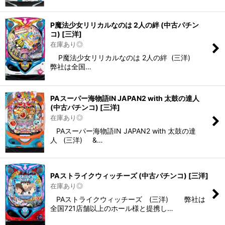
P魔法少女リリカルなのは 2人の絆 (中古パチン
コ)
[
三洋
]
在庫あり◎
P魔法少女リリカルなのは 2人の絆 (三洋)
弊社は全国…
PAスーパー海物語IN JAPAN2 with 太鼓の達人
(中古パチンコ)
[
三洋
]
在庫あり◎
PAスーパー海物語IN JAPAN2 with 太鼓の達
人 (三洋) &…
PAストライクウィッチーズ (中古パチンコ)
[
三洋
]
在庫あり◎
PAストライクウィッチーズ (三洋) 弊社は
全国721店舗以上のホール様と提携し…