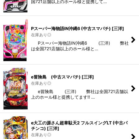
国721店舗以上のホール様と提携して…
Pスーパー海物語IN沖縄6 (中古スマパチ)
[
三洋
]
在庫あり◎
Pスーパー海物語IN沖縄6 (三洋) 弊社
は全国721店舗以上のホール様と…
e冒険島 (中古スマパチ)
[
三洋
]
在庫あり◎
e冒険島 (三洋) 弊社は全国721店舗以
上のホール様と提携してます!! …
e大工の源さん超韋駄天2 フルスイングLT (中古パ
チンコ)
[
三洋
]
在庫あり◎