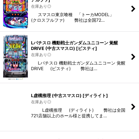
在庫あり◎
スマスロ東京喰種 「トーカMODEL」
(クロスフルファ) 弊社は全国72…
Lパチスロ 機動戦士ガンダムユニコーン 覚醒
DRIVE (中古スマスロ)
[
ビスティ
]
在庫あり◎
Lパチスロ 機動戦士ガンダムユニコーン 覚醒
DRIVE (ビスティ) 弊社は…
L虚構推理 (中古スマスロ)
[
ディライト
]
在庫あり◎
L虚構推理 (ディライト) 弊社は全国
721店舗以上のホール様と提携してま…