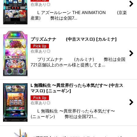
在庫あり◎
L アズールレーン THE ANIMATION (京楽
産業) 弊社は全国7…
プリズムナナ (中古スマスロ)
[
カルミナ
]
在庫あり◎
プリズムナナ (カルミナ) 弊社は全国
721店舗以上のホール様と提携してま…
L 無職転生 〜異世界行ったら本気だす〜 (中古ス
マスロ)
[
ニューギン
]
在庫あり◎
L 無職転生 〜異世界行ったら本気だす〜
(ニューギン) 弊社は全国721…