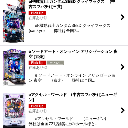
eF機動戦士ガンダムSEED クライマックス (中
古スマパチ)
[
三共
]
在庫あり◎
eF機動戦士ガンダムSEED クライマックス
(sankyo) 弊社は全国7…
e ソードアート・オンライン アリシゼーション 夜
空
[
京楽
]
在庫あり◎
e ソードアート・オンライン アリシゼーショ
ン 夜空 (京楽) 弊社は全国…
eアクセル・ワールド (中古スマパチ)
[
ニューギ
ン
]
在庫あり◎
eアクセル・ワールド (ニューギン)
弊社は全国721店舗以上のホール様と…