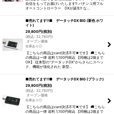
自信をもってお届けいたします!! パチンコ用フル
オートコントローラー DXが誕生!! な…
■売れてます!!■ データッチDX BIG (新色 ホワ
イト)
29,800
円
(税別)
(
税込
:
32,780
円
)
オープン価格
在庫あり◎
【こちらの商品はcard決済不可✖です】 🚚こちら
の商品は一律 送料 1,100円税込 【同梱は2個まで
OK】 従来型の"データッチDX"からさらにスペッ
ク、機能が強化された 新型…
■売れてます!!■ データッチDX BIG (ブラック)
29,800
円
(税別)
(
税込
:
32,780
円
)
オープン価格
在庫あり◎
【こちらの商品はcard決済不可✖です】 🚚こちら
の商品は一律 送料 1,100円税込 【同梱は2個まで