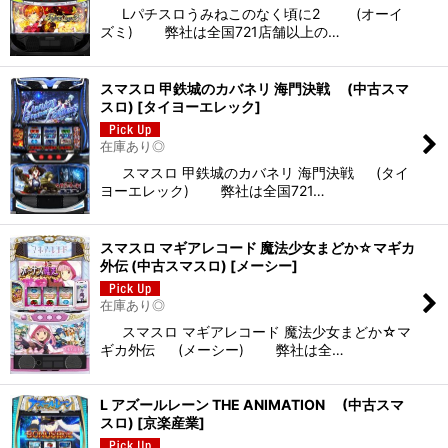
Lパチスロうみねこのなく頃に2 (オーイ
ズミ) 弊社は全国721店舗以上の…
スマスロ 甲鉄城のカバネリ 海門決戦 (中古スマ
スロ)
[
タイヨーエレック
]
在庫あり◎
スマスロ 甲鉄城のカバネリ 海門決戦 (タイ
ヨーエレック) 弊社は全国721…
スマスロ マギアレコード 魔法少女まどか☆マギカ
外伝 (中古スマスロ)
[
メーシー
]
在庫あり◎
スマスロ マギアレコード 魔法少女まどか☆マ
ギカ外伝 (メーシー) 弊社は全…
L アズールレーン THE ANIMATION (中古スマ
スロ)
[
京楽産業
]