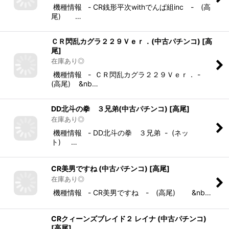
Ｖｅｒ． - (高尾) &nb…
CR銭形平次withでんぱ組inc (中古パチンコ)
[
高
尾
]
在庫あり◎
機種情報 - CR銭形平次withでんぱ組inc - (高
尾) …
ＣＲ閃乱カグラ２２９Ｖｅｒ．(中古パチンコ)
[
高
尾
]
在庫あり◎
機種情報 - ＣＲ閃乱カグラ２２９Ｖｅｒ． -
(高尾) &nb…
DD北斗の拳 ３兄弟(中古パチンコ)
[
高尾
]
在庫あり◎
機種情報 - DD北斗の拳 ３兄弟 - (ネッ
ト) …
CR美男ですね (中古パチンコ)
[
高尾
]