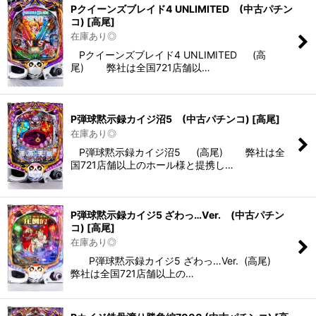
Pクイーンズブレイド4 UNLIMITED (中古パチン
コ)
[
高尾
]
在庫あり◎
Pクイーンズブレイド4 UNLIMITED (高
尾) 弊社は全国721店舗以…
P弾球黙示録カイジ沼5 (中古パチンコ)
[
高尾
]
在庫あり◎
P弾球黙示録カイジ沼5 (高尾) 弊社は全
国721店舗以上のホール様と提携し…
P弾球黙示録カイジ5 ざわっ…Ver. (中古パチン
コ)
[
高尾
]
在庫あり◎
P弾球黙示録カイジ5 ざわっ…Ver. (高尾)
弊社は全国721店舗以上の…