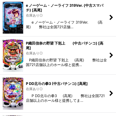
e ノーゲーム・ノーライフ 319Ver. (中古スマパ
チ)
[
高尾
]
在庫あり◎
e ノーゲーム・ノーライフ 319Ver. (高
尾) 弊社は全国721店舗…
P織田信奈の野望 下剋上 (中古パチンコ)
[
高
尾
]
在庫あり◎
P織田信奈の野望 下剋上 (高尾) 弊社は全
国721店舗以上のホール様と提携…
P DD北斗の拳3 (中古パチンコ)
[
高尾
]
在庫あり◎
P DD北斗の拳3 (高尾) 弊社は全国721
店舗以上のホール様と提携してま…