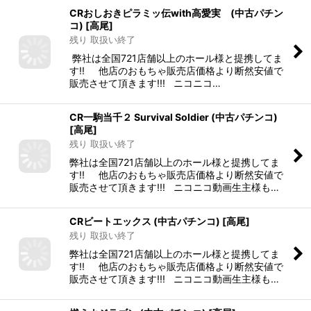
残り 取扱い終了
機種情報 - CR ライディーンダブル（高尾） 弊
社は全国721店舗以上のホール様と提携してます!!
他店のおもちゃ販売店価格より断然安値で…
CRおしおきピラミッ伝with高愛実 (中古パチン
コ)
[
高尾
]
残り 取扱い終了
弊社は全国721店舗以上のホール様と提携してま
す!! 他店のおもちゃ販売店価格より断然安値で
販売させて頂きます!!! ニコニコ…
CR一駒当千２ Survival Soldier (中古パチンコ)
[
高尾
]
残り 取扱い終了
弊社は全国721店舗以上のホール様と提携してま
す!! 他店のおもちゃ販売店価格より断然安値で
販売させて頂きます!!! ニコニコ動画生主様も…
CRビートエックス (中古パチンコ)
[
高尾
]