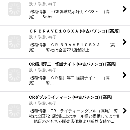
CR 貞子3D (中古パチンコ)
[
高尾
]
残り 取扱い終了
機種情報 - CR 貞子3D - （高尾) 弊…
CR弾球黙示録カイジ3 (中古パチンコ)
[
高尾
]
残り 取扱い終了
機種情報 - CR弾球黙示録カイジ3 - （高
尾) &nbs…
ＣＲ ＢＲＡＶＥ１０ＳＸＡ (中古パチンコ)
[
高尾
]
残り 取扱い終了
機種情報 - ＣＲ ＢＲＡＶＥ１０ＳＸＡ ‐ （高
尾) 弊社は全国721店舗以上…
CR稲川淳二 怪談ナイト (中古パチンコ)
[
高尾
]
残り 取扱い終了
機種情報 - ＣＲ稲川淳二 怪談ナイト - （高
尾) 弊…
CRダブルライディーン (中古パチンコ)
[
高尾
]