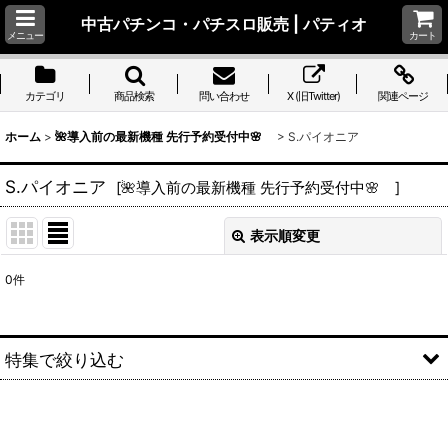
中古パチンコ・パチスロ販売 | パティオ
メニュー
カート
カテゴリ
商品検索
問い合わせ
X (旧Twitter)
関連ページ
ホーム
>
🌺導入前の最新機種 先行予約受付中🌸
>
S.パイオニア
S.パイオニア
[
🌺導入前の最新機種 先行予約受付中🌸
]
表示順変更
閉じる
0
件
表示数
:
並び順
:
特集で絞り込む
絞り込む
S.アルゼ系(ミズホ、エレコ、メーシー、ユニバーサルブロス、
アクロス、アデリオン)