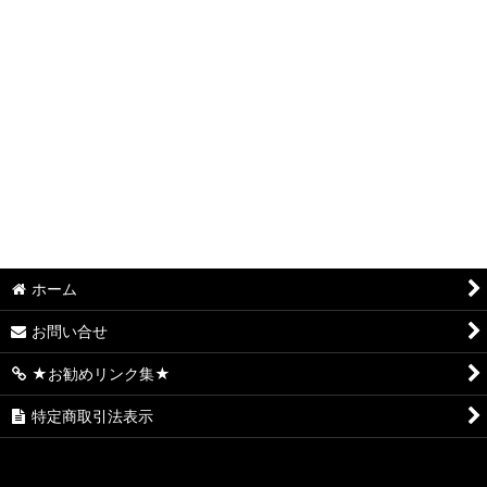
S.サミー系(ロデオ、タイヨーエレック、銀座)
S.オリンピア(平和・オリンピアエステート・アムテックス)
S.大都技研 系(サボハニ、パオン・ディーピー)
S.オーイズミ系 (オーイズミラボ)
S.コナミアミューズメント系(ファイトクラブ・KPE・グレード
ワン・高砂)
S.七匠系 (スパイキー・親日テクノロジー・クロスアルファ・
ホーム
エフ)
お問い合せ
S.エンターライズ(レオスター)
★お勧めリンク集★
S.山佐 (山佐ネクスト・セブンリーグ)
特定商取引法表示
S.三共 系 (ビスティ・ジェイビー)