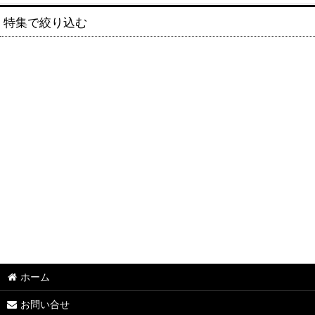
特集で絞り込む
S.アルゼ系(ミズホ、エレコ、メーシー、ユニバーサルブロス、アクロ
S.サミー系(ロデオ、タイヨーエレック、銀座)
S.オリンピア(平和・オリンピアエステート・アムテックス)
S.大都技研 系(サボハニ、パオン・ディーピー)
S.オーイズミ系 (オーイズミラボ)
S.コナミアミューズメント系(ファイトクラブ・KPE・グレードワン・
S.七匠系 (スパイキー・親日テクノロジー・クロスアルファ・エフ)
S.エンターライズ(レオスター)
ホーム
S.山佐 (山佐ネクスト・セブンリーグ)
お問い合せ