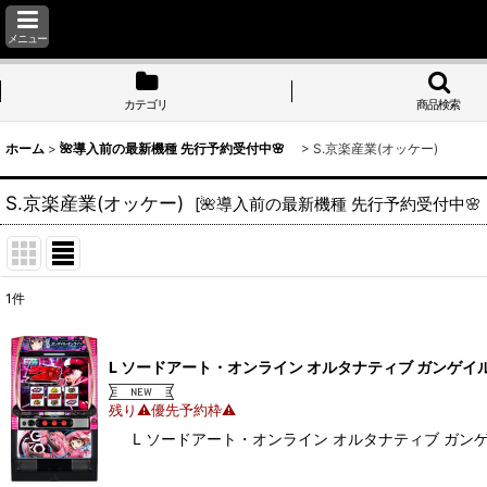
メニュー
カテゴリ
商品検索
ホーム
>
🌺導入前の最新機種 先行予約受付中🌸
>
S.京楽産業(オッケー)
S.京楽産業(オッケー)
[
🌺導入前の最新機種 先行予約受付中
1
件
表示数
:
L ソードアート・オンライン オルタナティブ ガンゲイ
並び順
:
残り⚠優先予約枠⚠
L ソードアート・オンライン オルタナティブ ガン