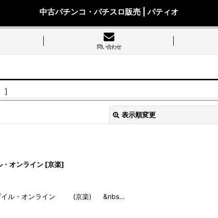
中古パチンコ・パチスロ販売 | パティオ
問い合わせ

]
表示順変更
ル・オンライン
[
京楽
]
絞り込む
ゲイル・オンライン (京楽) &nbs…