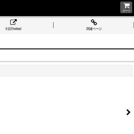
カート
X (旧Twitter)
関連ページ
閉じる