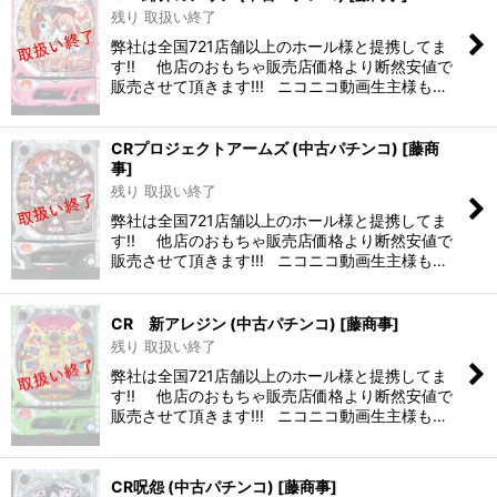
残り 取扱い終了
弊社は全国721店舗以上のホール様と提携してま
す!! 他店のおもちゃ販売店価格より断然安値で
販売させて頂きます!!! ニコニコ動画生主様も…
CRプロジェクトアームズ (中古パチンコ)
[
藤商
事
]
残り 取扱い終了
弊社は全国721店舗以上のホール様と提携してま
す!! 他店のおもちゃ販売店価格より断然安値で
販売させて頂きます!!! ニコニコ動画生主様も…
CR 新アレジン (中古パチンコ)
[
藤商事
]
残り 取扱い終了
弊社は全国721店舗以上のホール様と提携してま
す!! 他店のおもちゃ販売店価格より断然安値で
販売させて頂きます!!! ニコニコ動画生主様も…
CR呪怨 (中古パチンコ)
[
藤商事
]