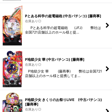
Pとある科学の超電磁砲 (中古パチンコ)
[
藤商事
]
在庫あり◎
Pとある科学の超電磁砲 (JFJ) 弊社は
全国721店舗以上のホール様と提…
P地獄少女 華 (中古パチンコ)
[
藤商事
]
在庫あり◎
P地獄少女 華 (藤商事) 弊社は全国721
店舗以上のホール様と提携してま…
P地獄少女 きくりのお祭りLIVE (中古パチンコ)
[
藤商事
]
在庫あり◎