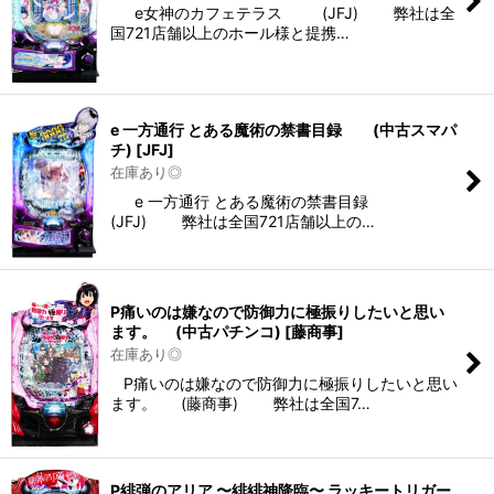
e女神のカフェテラス (JFJ) 弊社は全
国721店舗以上のホール様と提携…
e 一方通行 とある魔術の禁書目録 (中古スマパ
チ)
[
JFJ
]
在庫あり◎
e 一方通行 とある魔術の禁書目録
(JFJ) 弊社は全国721店舗以上の…
P痛いのは嫌なので防御力に極振りしたいと思い
ます。 (中古パチンコ)
[
藤商事
]
在庫あり◎
P痛いのは嫌なので防御力に極振りしたいと思い
ます。 (藤商事) 弊社は全国7…
P緋弾のアリア 〜緋緋神降臨〜 ラッキートリガー