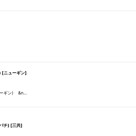
)
[
ニューギン
]
ギン) &n…
パチ)
[
三共
]