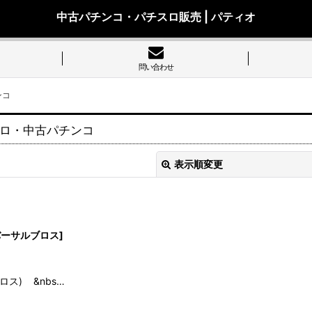
中古パチンコ・パチスロ販売 | パティオ
問い合わせ
ンコ
スロ・中古パチンコ
表示順変更
バーサルブロス
]
絞り込む
) &nbs…