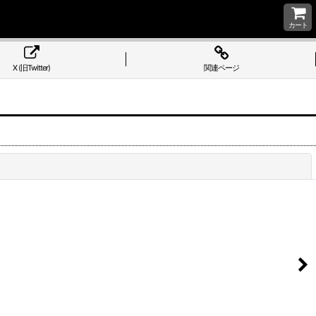
カート
X (旧Twitter)
関連ページ
閉じる