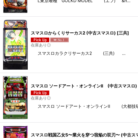
L東京喰種 GOLKD MODEL (エフ) &n…
スマスロからくりサーカス2 (中古スマスロ)
[
三共
]
在庫あり◎
スマスロカラクリサーカス2 (三共) …
スマスロ ソードアート・オンラインII (中古スマスロ)
在庫あり◎
スマスロ ソードアート・オンラインII (大都技研)
スマスロ戦国乙女5〜業火を穿つ宿焔の双刃〜 (中古ス