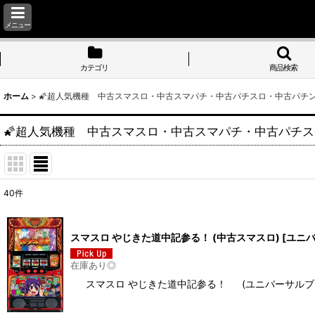
メニュー
カテゴリ
商品検索
ホーム
>
🌠超人気機種 中古スマスロ・中古スマパチ・中古パチスロ・中古パチ
🌠超人気機種 中古スマスロ・中古スマパチ・中古パチ
40
件
表示数
:
スマスロ やじきた道中記参る！ (中古スマスロ)
[
ユニ
並び順
:
在庫あり◎
スマスロ やじきた道中記参る！ (ユニバーサルブロス