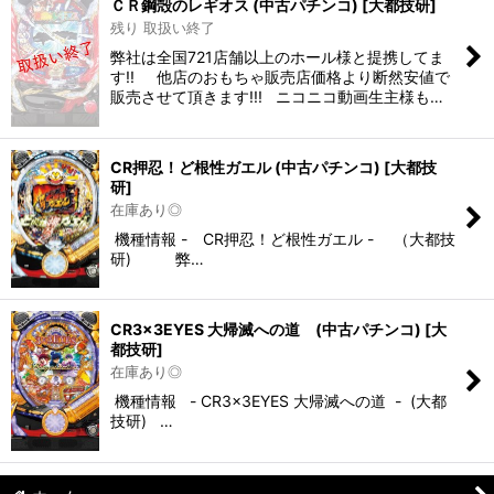
ＣＲ鋼殻のレギオス (中古パチンコ)
[
大都技研
]
残り 取扱い終了
弊社は全国721店舗以上のホール様と提携してま
す!! 他店のおもちゃ販売店価格より断然安値で
販売させて頂きます!!! ニコニコ動画生主様も…
CR押忍！ど根性ガエル (中古パチンコ)
[
大都技
研
]
在庫あり◎
機種情報 - CR押忍！ど根性ガエル - （大都技
研) 弊…
CR3×3EYES 大帰滅への道 (中古パチンコ)
[
大
都技研
]
在庫あり◎
機種情報 - CR3×3EYES 大帰滅への道 - (大都
技研) …