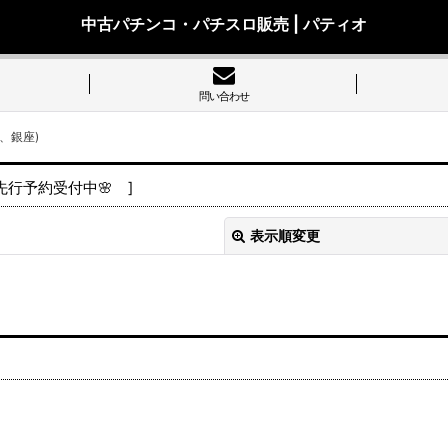
中古パチンコ・パチスロ販売 | パティオ
問い合わせ
、銀座)
 先行予約受付中🌸
]
表示順変更
絞り込む
ス、アデリオン)