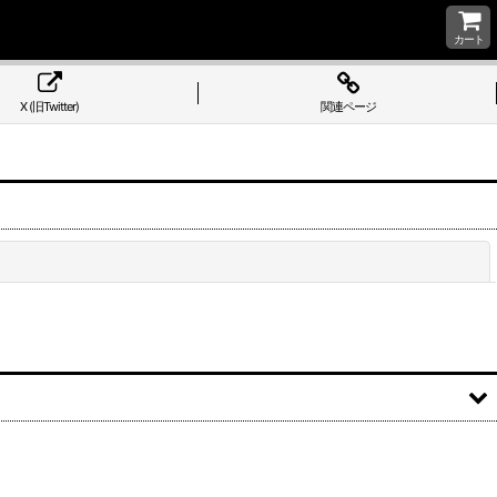
カート
X (旧Twitter)
関連ページ
閉じる