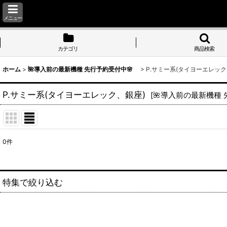
メニュー
カテゴリ
商品検索
ホーム
>
🌺導入前の最新機種 先行予約受付中🌸
>
P.サミー系(タイヨーエレック
P.サミー系(タイヨーエレック、銀座)
[
🌺導入前の最新機種
0
件
表示数
:
並び順
:
特集で絞り込む
S.アルゼ系(ミズホ、エレコ、メーシー、ユニバーサルブロス、アクロ