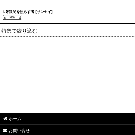
L牙狼闇を照らす者
[
サンセイ
]
特集で絞り込む
S.アルゼ系(ミズホ、エレコ、メーシー、ユニバーサルブロス、アクロ
S.サミー系(ロデオ、タイヨーエレック、銀座)
S.オリンピア(平和・オリンピアエステート・アムテックス)
S.大都技研 系(サボハニ、パオン・ディーピー)
S.オーイズミ系 (オーイズミラボ)
S.コナミアミューズメント系(ファイトクラブ・KPE・グレードワン・
ホーム
S.七匠系 (スパイキー・親日テクノロジー・クロスアルファ・エフ)
お問い合せ