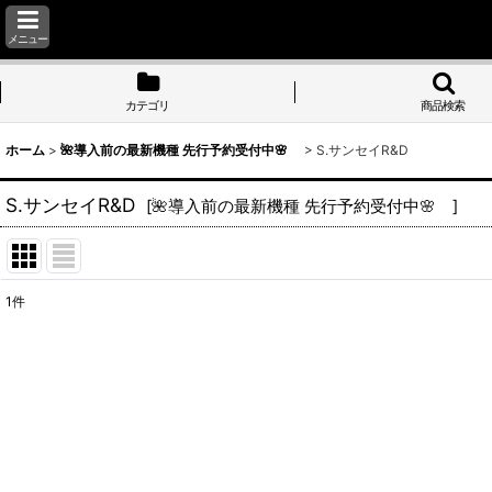
メニュー
カテゴリ
商品検索
ホーム
>
🌺導入前の最新機種 先行予約受付中🌸
>
S.サンセイR&D
S.サンセイR&D
[
🌺導入前の最新機種 先行予約受付中🌸
]
1
件
表示数
:
並び順
: