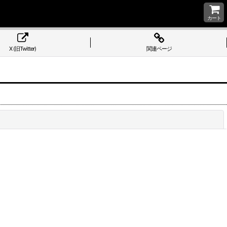
カート
X (旧Twitter)
関連ページ
閉じる