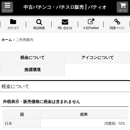
中古パチンコ・パチスロ販売 | パティオ
メニュー
カート
カテゴリ
商品検索
問い合わせ
X (旧Twitter)
関連ページ
ホーム
>
ご利用案内
税金について
アイコンについて
推奨環境
税金について
外税表示・販売価格に税金は含まれません
国
税率
日本
消費税
:
10%