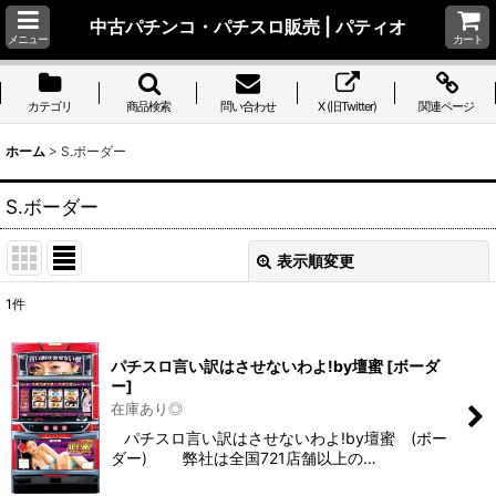
中古パチンコ・パチスロ販売 | パティオ
メニュー
カート
カテゴリ
商品検索
問い合わせ
X (旧Twitter)
関連ページ
ホーム
>
S.ボーダー
S.ボーダー
表示順変更
閉じる
1
件
表示数
:
パチスロ言い訳はさせないわよ!by壇蜜
[
ボーダ
ー
]
並び順
:
在庫あり◎
パチスロ言い訳はさせないわよ!by壇蜜 (ボー
絞り込む
ダー) 弊社は全国721店舗以上の…