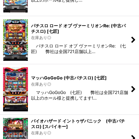
パチスロ ロード オブ ヴァーミリオンRe: (中古パ
チスロ)
[
七匠
]
在庫あり◎
パチスロ ロード オブ ヴァーミリオンRe: (七
匠) 弊社は全国721店舗以上…
マッハGoGoGo (中古パチスロ)
[
七匠
]
在庫あり◎
マッハGoGoGo (七匠) 弊社は全国721店舗
以上のホール様と提携してます!…
バイオハザード イントゥザパニック (中古パチ
スロ)
[
スパイキー
]
在庫あり◎