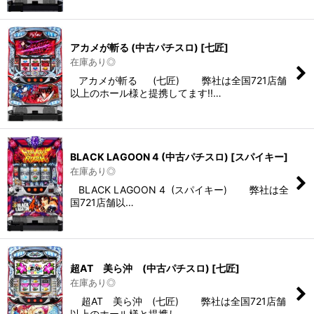
アカメが斬る (中古パチスロ)
[
七匠
]
在庫あり◎
アカメが斬る (七匠) 弊社は全国721店舗
以上のホール様と提携してます!!…
BLACK LAGOON 4 (中古パチスロ)
[
スパイキー
]
在庫あり◎
BLACK LAGOON 4 (スパイキー) 弊社は全
国721店舗以…
超AT 美ら沖 (中古パチスロ)
[
七匠
]
在庫あり◎
超AT 美ら沖 (七匠) 弊社は全国721店舗
以上のホール様と提携し…