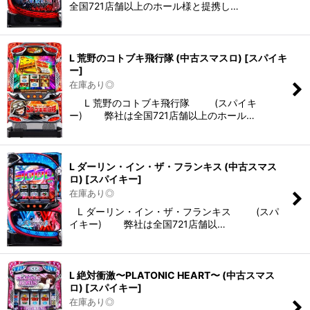
全国721店舗以上のホール様と提携し…
L 荒野のコトブキ飛行隊 (中古スマスロ)
[
スパイキ
ー
]
在庫あり◎
L 荒野のコトブキ飛行隊 (スパイキ
ー) 弊社は全国721店舗以上のホール…
L ダーリン・イン・ザ・フランキス (中古スマス
ロ)
[
スパイキー
]
在庫あり◎
L ダーリン・イン・ザ・フランキス (スパ
イキー) 弊社は全国721店舗以…
L 絶対衝激〜PLATONIC HEART〜 (中古スマス
ロ)
[
スパイキー
]
在庫あり◎