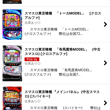
スマスロ東京喰種 「トーカMODEL」
[
クロス
アルファ
]
在庫あり◎
スマスロ東京喰種 「トーカMODEL」
(クロスフルファ) 弊社は全国72…
スマスロ東京喰種 「有馬貴将MODEL」 (中古
スマスロ)
[
クロスアルファ
]
在庫あり◎
スマスロ東京喰種 「有馬貴将MODEL」
(クロスフルファ) 弊社は全国7…
スマスロ東京喰種 『メインパネル』 (中古スマス
ロ)
[
スパイキー
]
在庫あり◎
スマスロ東京喰種 (スパイキー) 弊社は