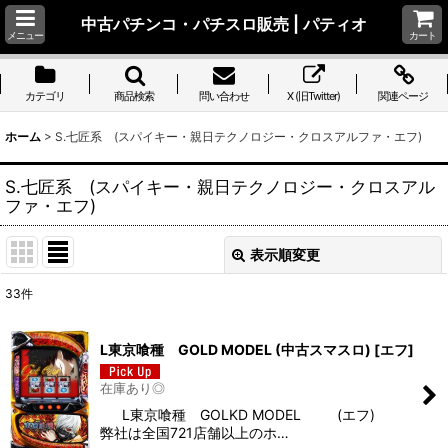
中古パチンコ・パチスロ販売 | パティオ
メニュー
カート
カテゴリ
商品検索
問い合わせ
X (旧Twitter)
関連ページ
ホーム
>
S.七匠系 (スパイキー・親日テクノロジー・クロスアルファ・エフ)
S.七匠系 (スパイキー・親日テクノロジー・クロスアル
ファ・エフ)
表示順変更
閉じる
33
件
表示数
:
L東京喰種 GOLD MODEL (中古スマスロ)
[
エフ
]
並び順
:
在庫あり◎
L東京喰種 GOLKD MODEL (エフ)
絞り込む
弊社は全国721店舗以上のホ…