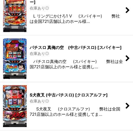
ー
]
在庫あり◎
L リングにかけろ1 V (スパイキー) 弊社
は全国721店舗以上のホール様…
パチスロ 真俺の空 (中古パチスロ)
[
スパイキー
]
在庫あり◎
パチスロ真俺の空 (スパイキー) 弊社は全
国721店舗以上のホール様と提携し…
S犬夜叉 (中古パチスロ)
[
クロスアルファ
]
在庫あり◎
S犬夜叉 (クロスアルファ) 弊社は全国
721店舗以上のホール様と提携してま…