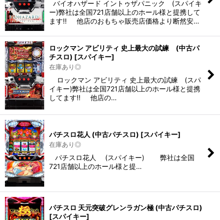
バイオハザード イントゥザパニック (スパイキ
ー)弊社は全国721店舗以上のホール様と提携して
ます!! 他店のおもちゃ販売店価格より断然安…
ロックマン アビリティ 史上最大の試練 (中古パ
チスロ)
[
スパイキー
]
在庫あり◎
ロックマン アビリティ 史上最大の試練 (スパ
イキー)弊社は全国721店舗以上のホール様と提携
してます!! 他店の…
パチスロ花人 (中古パチスロ)
[
スパイキー
]
在庫あり◎
パチスロ花人 (スパイキー) 弊社は全国
721店舗以上のホール様と提…
パチスロ 天元突破グレンラガン極 (中古パチスロ)
[
スパイキー
]