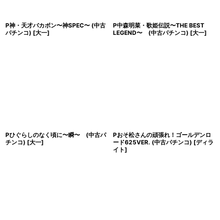
P神・天才バカボン〜神SPEC〜 (中古
P中森明菜・歌姫伝説〜THE BEST
パチンコ)
[
大一
]
LEGEND〜 (中古パチンコ)
[
大一
]
Pひぐらしのなく頃に〜瞬〜 (中古パ
Pおそ松さんの頑張れ！ゴールデンロ
チンコ)
[
大一
]
ード625VER. (中古パチンコ)
[
ディラ
イト
]