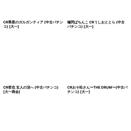
CR翠星のガルガンティア (中古パチン
極閃ぱちんこ CRうしおととら (中古
コ)
[
大一
]
パチンコ)
[
大一
]
CR哲也 玄人の頂へ (中古パチンコ)
CRおそ松さん〜THE DRUM〜(中古パ
[
大一商会
]
チンコ)
[
大一
]