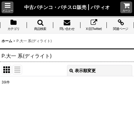
中古パチンコ・パチスロ販売 | パティオ
メニュー
カート
カテゴリ
商品検索
問い合わせ
X (旧Twitter)
関連ページ
ホーム
>
P.大一 系(ディライト)
P.大一 系(ディライト)
表示順変更
閉じる
39
件
表示数
:
並び順
:
絞り込む