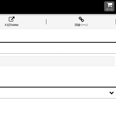
カート
X (旧Twitter)
関連ページ
閉じる