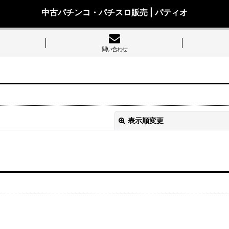
中古パチンコ・パチスロ販売 | パティオ
問い合わせ
表示順変更
絞り込む
ス、アデリオン)