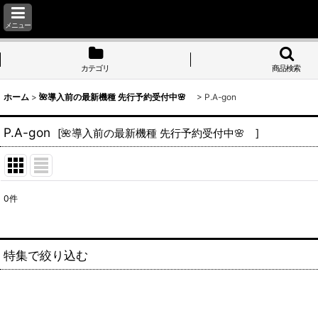
メニュー
カテゴリ
商品検索
ホーム
>
🌺導入前の最新機種 先行予約受付中🌸
>
P.A-gon
P.A-gon
[
🌺導入前の最新機種 先行予約受付中🌸
]
0
件
表示数
:
並び順
:
特集で絞り込む
S.アルゼ系(ミズホ、エレコ、メーシー、ユニバーサルブロス、アクロ