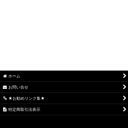
S.サミー系(ロデオ、タイヨーエレック、銀座)
S.オリンピア(平和・オリンピアエステート・アムテックス)
S.大都技研 系(サボハニ、パオン・ディーピー)
S.オーイズミ系 (オーイズミラボ)
S.コナミアミューズメント系(ファイトクラブ・KPE・グレード
ワン・高砂)
S.七匠系 (スパイキー・親日テクノロジー・クロスアルファ・
ホーム
エフ)
お問い合せ
S.エンターライズ(レオスター)
★お勧めリンク集★
S.山佐 (山佐ネクスト・セブンリーグ)
特定商取引法表示
S.三共 系 (ビスティ・ジェイビー)