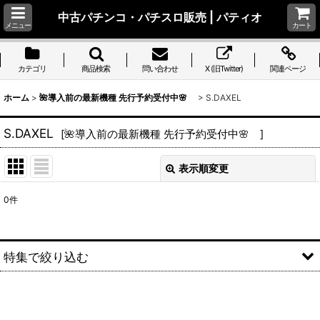
中古パチンコ・パチスロ販売 | パティオ
メニュー
カート
カテゴリ
商品検索
問い合わせ
X (旧Twitter)
関連ページ
ホーム
>
🌺導入前の最新機種 先行予約受付中🌸
>
S.DAXEL
S.DAXEL
[
🌺導入前の最新機種 先行予約受付中🌸
]
表示順変更
閉じる
0
件
表示数
:
並び順
:
特集で絞り込む
絞り込む
S.アルゼ系(ミズホ、エレコ、メーシー、ユニバーサルブロス、
アクロス、アデリオン)