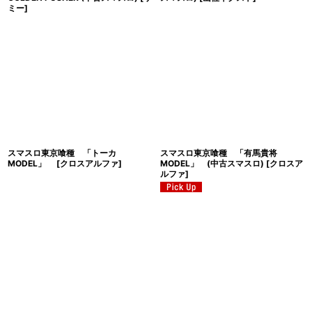
ミー
]
スマスロ東京喰種 「トーカ
スマスロ東京喰種 「有馬貴将
MODEL」
[
クロスアルファ
]
MODEL」 (中古スマスロ)
[
クロスア
ルファ
]