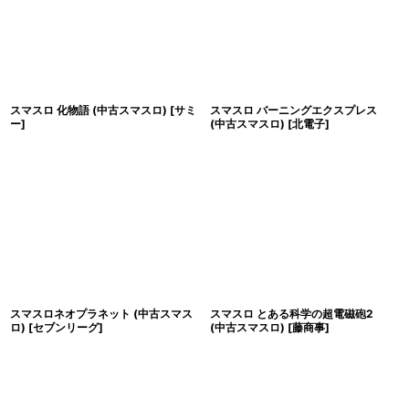
スマスロ 化物語 (中古スマスロ)
[
サミ
スマスロ バーニングエクスプレス
ー
]
(中古スマスロ)
[
北電子
]
スマスロネオプラネット (中古スマス
スマスロ とある科学の超電磁砲2
ロ)
[
セブンリーグ
]
(中古スマスロ)
[
藤商事
]