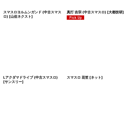
スマスロヨルムンガンド (中古スマス
真打 吉宗 (中古スマスロ)
[
大都技研
]
ロ)
[
山佐ネクスト
]
Lアクダマドライブ (中古スマスロ)
スマスロ 花笠
[
ネット
]
[
サンスリー
]