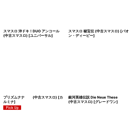
スマスロ 沖ドキ！DUO アンコール
スマスロ 秘宝伝 (中古スマスロ)
[
パオ
(中古スマスロ)
[
ユニバーサル
]
ン・ディーピー
]
プリズムナナ (中古スマスロ)
[
カ
銀河英雄伝説 Die Neue These
ルミナ
]
(中古スマスロ)
[
グレードワン
]