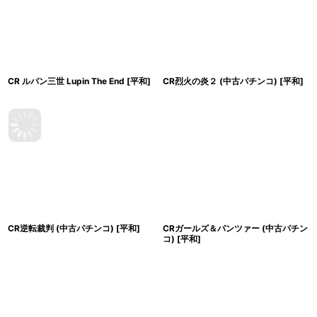
CR ルパン三世 Lupin The End
[
平和
]
CR烈火の炎２ (中古パチンコ)
[
平和
]
CR逆転裁判 (中古パチンコ)
[
平和
]
CRガールズ＆パンツァー (中古パチン
コ)
[
平和
]