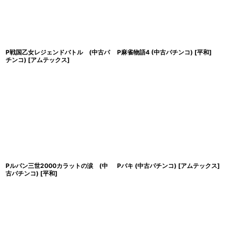
P戦国乙女レジェンドバトル (中古パ
P麻雀物語4 (中古パチンコ)
[
平和
]
チンコ)
[
アムテックス
]
Pルパン三世2000カラットの涙 (中
Pバキ (中古パチンコ)
[
アムテックス
]
古パチンコ)
[
平和
]