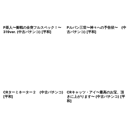
P亜人〜衝戟の全突フルスペック！〜
Pルパン三世〜神々への予告状〜 (中
319ver. (中古パチンコ)
[
平和
]
古パチンコ)
[
平和
]
CRターミネーター２ (中古パチンコ)
CRキャッツ・アイ〜最高のお宝、頂
[
平和
]
きに上がります〜 (中古パチンコ)
[
平
和
]