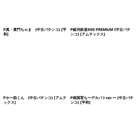
P真・黄門ちゃま (中古パチンコ)
[
平
P銀河鉄道999 PREMIUM (中古パチ
和
]
ンコ)
[
アムテックス
]
Pホー助くん (中古パチンコ)
[
アムテ
P南国育ち〜デカパトver.〜 (中古パチ
ックス
]
ンコ)
[
平和
]