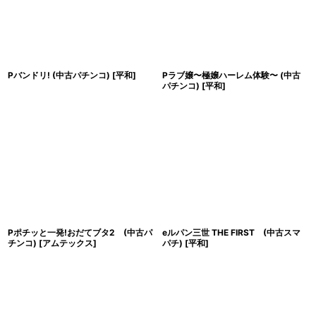
Pバンドリ! (中古パチンコ)
[
平和
]
Pラブ嬢〜極嬢ハーレム体験〜 (中古
パチンコ)
[
平和
]
Pポチッと一発!おだてブタ2 (中古パ
eルパン三世 THE FIRST (中古スマ
チンコ)
[
アムテックス
]
パチ)
[
平和
]