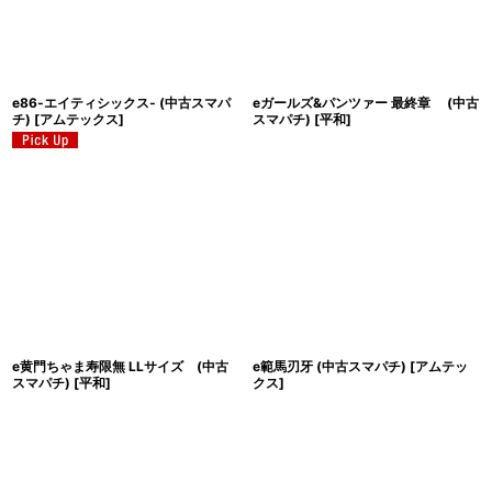
e86‐エイティシックス‐ (中古スマパ
eガールズ&パンツァー 最終章 (中古
チ)
[
アムテックス
]
スマパチ)
[
平和
]
e黄門ちゃま寿限無 LLサイズ (中古
e範馬刃牙 (中古スマパチ)
[
アムテッ
スマパチ)
[
平和
]
クス
]