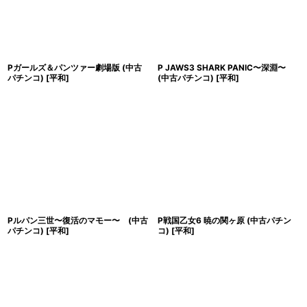
Pガールズ＆パンツァー劇場版 (中古
P JAWS3 SHARK PANIC〜深淵〜
パチンコ)
[
平和
]
(中古パチンコ)
[
平和
]
Pルパン三世〜復活のマモー〜 (中古
P戦国乙女6 暁の関ヶ原 (中古パチン
パチンコ)
[
平和
]
コ)
[
平和
]