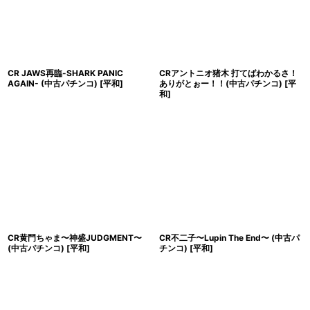
CR JAWS再臨-SHARK PANIC
CRアントニオ猪木 打てばわかるさ！
AGAIN- (中古パチンコ)
[
平和
]
ありがとぉー！！(中古パチンコ)
[
平
和
]
CR黄門ちゃま〜神盛JUDGMENT〜
CR不二子〜Lupin The End〜 (中古パ
(中古パチンコ)
[
平和
]
チンコ)
[
平和
]