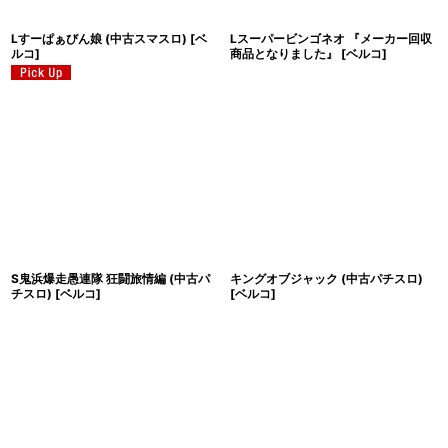
Lすーぱぁびん娘 (中古スマスロ)
[
ベ
Lスーパービンゴネオ 『メーカー回収
ルコ
]
商品となりました』
[
ベルコ
]
S鬼浜爆走愚連隊 狂闘旅情編 (中古パ
キングオブジャック (中古パチスロ)
チスロ)
[
ベルコ
]
[
ベルコ
]