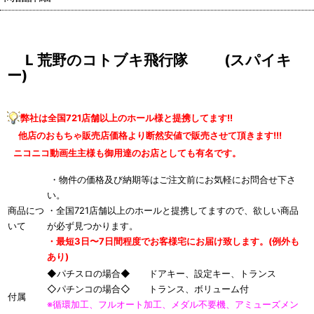
L 荒野のコトブキ飛行隊 (スパイキ
ー)
弊社は全国721店舗以上のホール様と提携してます!!
他店のおもちゃ販売店価格より断然安値で販売させて頂きます!!!
ニコニコ動画生主様も御用達のお店としても有名です。
・物件の価格及び納期等はご注文前にお気軽にお問合せ下さ
い。
商品につ
・全国721店舗以上のホールと提携してますので、欲しい商品
いて
が必ず見つかります。
・最短3日〜7日間程度でお客様宅にお届け致します。(例外も
あり)
◆パチスロの場合◆ ドアキー、設定キー、トランス
◇パチンコの場合◇ トランス、ボリューム付
付属
※循環加工、フルオート加工、メダル不要機、アミューズメン