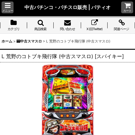
中古パチンコ・パチスロ販売 | パティオ
メニュー
カート
カテゴリ
商品検索
問い合わせ
X (旧Twitter)
関連ページ
ホーム
>
🎰中古スマスロ
>
L 荒野のコトブキ飛行隊 (中古スマスロ)
L 荒野のコトブキ飛行隊 (中古スマスロ)
[
スパイキー
]