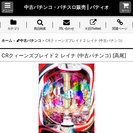
中古パチンコ・パチスロ販売 | パティオ
メニュー
カート
カテゴリ
商品検索
問い合わせ
X (旧Twitter)
関連ページ
ホーム
>
🌠中古パチンコ
>
CRクィーンズブレイド２ レイナ (中古パチンコ)
CRクィーンズブレイド２ レイナ (中古パチンコ)
[
高尾
]