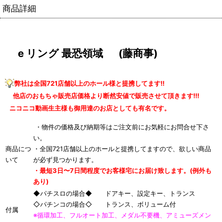
商品詳細
e リング 最恐領域 (藤商事)
弊社は全国721店舗以上のホール様と提携してます!!
他店のおもちゃ販売店価格より断然安値で販売させて頂きます!!!
ニコニコ動画生主様も御用達のお店としても有名です。
・物件の価格及び納期等はご注文前にお気軽にお問合せ下さ
い。
商品につ
・全国721店舗以上のホールと提携してますので、欲しい商品
いて
が必ず見つかります。
・最短3日〜7日間程度でお客様宅にお届け致します。(例外も
あり)
◆パチスロの場合◆ ドアキー、設定キー、トランス
◇パチンコの場合◇ トランス、ボリューム付
付属
※循環加工、フルオート加工、メダル不要機、アミューズメン