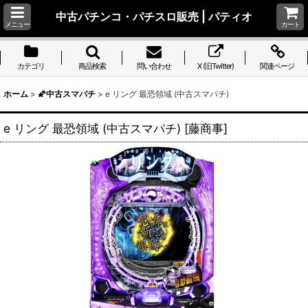
中古パチンコ・パチスロ販売 | パティオ
メニュー
カート
カテゴリ
商品検索
問い合わせ
X (旧Twitter)
関連ページ
ホーム
>
🌠中古スマパチ
>
e リング 最恐領域 (中古スマパチ)
e リング 最恐領域 (中古スマパチ)
[
藤商事
]