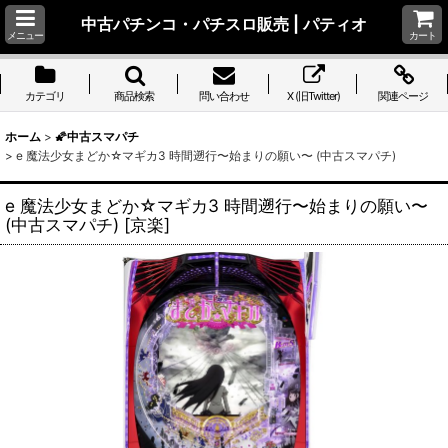
中古パチンコ・パチスロ販売 | パティオ
メニュー
カート
カテゴリ
商品検索
問い合わせ
X (旧Twitter)
関連ページ
ホーム
>
🌠中古スマパチ
>
e 魔法少女まどか☆マギカ3 時間遡行〜始まりの願い〜 (中古スマパチ)
e 魔法少女まどか☆マギカ3 時間遡行〜始まりの願い〜
(中古スマパチ)
[
京楽
]