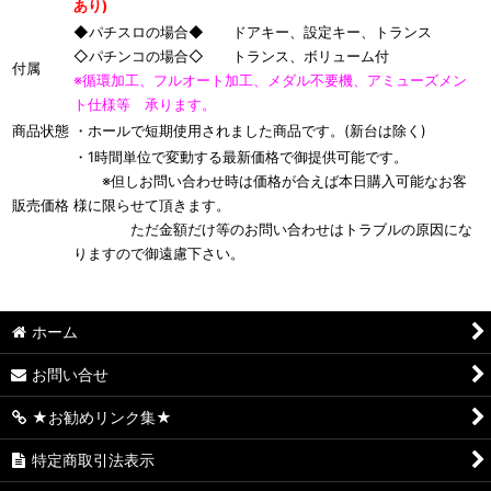
あり)
◆パチスロの場合◆ ドアキー、設定キー、トランス
◇パチンコの場合◇ トランス、ボリューム付
付属
※循環加工、フルオート加工、メダル不要機、アミューズメン
ト仕様等 承ります。
商品状態
・ホールで短期使用されました商品です。(新台は除く)
・1時間単位で変動する最新価格で御提供可能です。
※但しお問い合わせ時は価格が合えば本日購入可能なお客
販売価格
様に限らせて頂きます。
ただ金額だけ等のお問い合わせはトラブルの原因にな
りますので御遠慮下さい。
ホーム
お問い合せ
★お勧めリンク集★
特定商取引法表示