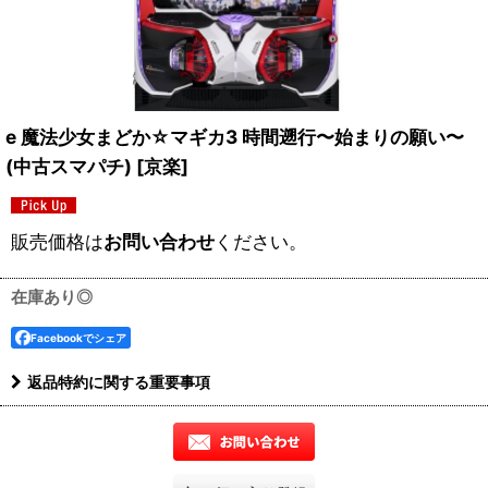
e 魔法少女まどか☆マギカ3 時間遡行〜始まりの願い〜
(中古スマパチ)
[
京楽
]
販売価格は
お問い合わせ
ください。
在庫あり◎
Facebookでシェア
返品特約に関する重要事項