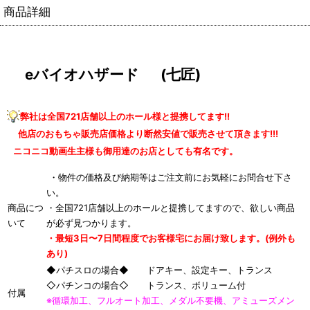
商品詳細
eバイオハザード (七匠)
弊社は全国721店舗以上のホール様と提携してます!!
他店のおもちゃ販売店価格より断然安値で販売させて頂きます!!!
ニコニコ動画生主様も御用達のお店としても有名です。
・物件の価格及び納期等はご注文前にお気軽にお問合せ下さ
い。
商品につ
・全国721店舗以上のホールと提携してますので、欲しい商品
いて
が必ず見つかります。
・最短3日〜7日間程度でお客様宅にお届け致します。(例外も
あり)
◆パチスロの場合◆ ドアキー、設定キー、トランス
◇パチンコの場合◇ トランス、ボリューム付
付属
※循環加工、フルオート加工、メダル不要機、アミューズメン