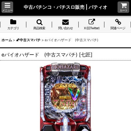
中古パチンコ・パチスロ販売 | パティオ
メニュー
カート
カテゴリ
商品検索
問い合わせ
X (旧Twitter)
関連ページ
ホーム
>
🌠中古スマパチ
>
eバイオハザード (中古スマパチ)
eバイオハザード (中古スマパチ)
[
七匠
]