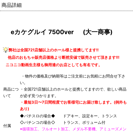
商品詳細
eカケグルイ 7500ver (大一商事)
弊社は全国721店舗以上のホール様と提携してます!!
他店のおもちゃ販売店価格より断然安値で販売させて頂きます!!!
ニコニコ動画生主様も御用達のお店としても有名です。
・物件の価格及び納期等はご注文前にお気軽にお問合せ下さ
い。
商品につ
・全国721店舗以上のホールと提携してますので、欲しい商品
いて
が必ず見つかります。
・最短3日〜7日間程度でお客様宅にお届け致します。(例外も
あり)
◆パチスロの場合◆ ドアキー、設定キー、トランス
◇パチンコの場合◇ トランス、ボリューム付
付属
※循環加工、フルオート加工、メダル不要機、アミューズメン