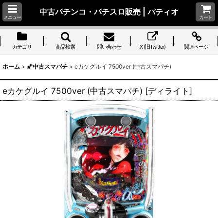
中古パチンコ・パチスロ販売 | パティオ
メニュー
カート
カテゴリ
商品検索
問い合わせ
X (旧Twitter)
関連ページ
ホーム
>
🌠中古スマパチ
>
eカケグルイ 7500ver (中古スマパチ)
eカケグルイ 7500ver (中古スマパチ)
[
ディライト
]