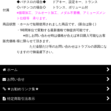
◆パチスロの場合◆ ドアキー、設定キー、トランス
◇パチンコの場合◇ トランス、ボリューム付
付属
※循環加工、フルオート加工、メダル不要機、アミューズメン
ト仕様等 承ります。
商品状態
・ホールで短期使用されました商品です。(新台は除く)
・1時間単位で変動する最新価格で御提供可能です。
※但しお問い合わせ時は価格が合えば本日購入可能なお客
販売価格
様に限らせて頂きます。
ただ金額だけ等のお問い合わせはトラブルの原因にな
りますので御遠慮下さい。
ホーム
お問い合せ
★お勧めリンク集★
特定商取引法表示