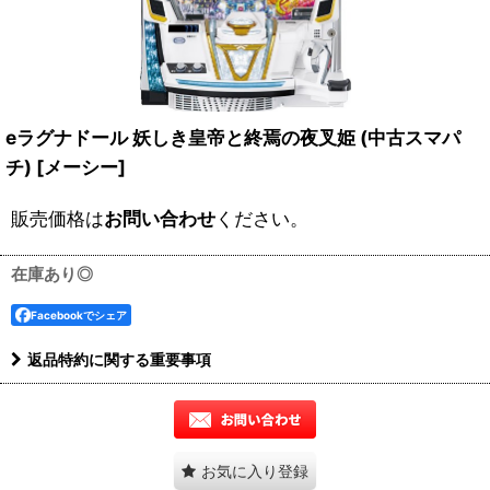
eラグナドール 妖しき皇帝と終焉の夜叉姫 (中古スマパ
チ)
[
メーシー
]
販売価格は
お問い合わせ
ください。
在庫あり◎
Facebookでシェア
返品特約に関する重要事項
お気に入り登録