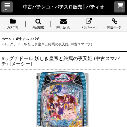
中古パチンコ・パチスロ販売 | パティオ
メニュー
カート
カテゴリ
商品検索
問い合わせ
X (旧Twitter)
関連ページ
ホーム
>
🌠中古スマパチ
>
eラグナドール 妖しき皇帝と終焉の夜叉姫 (中古スマパチ)
eラグナドール 妖しき皇帝と終焉の夜叉姫 (中古スマパ
チ)
[
メーシー
]