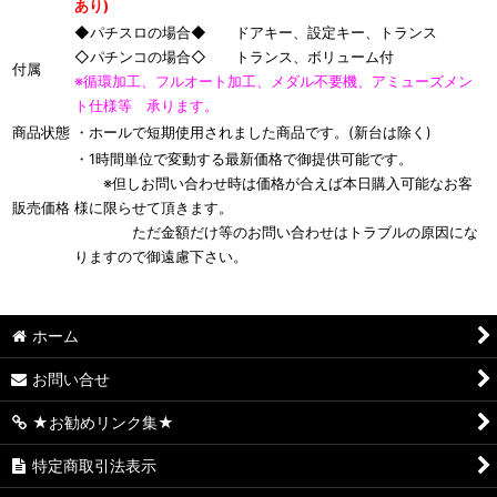
あり)
◆パチスロの場合◆ ドアキー、設定キー、トランス
◇パチンコの場合◇ トランス、ボリューム付
付属
※循環加工、フルオート加工、メダル不要機、アミューズメン
ト仕様等 承ります。
商品状態
・ホールで短期使用されました商品です。(新台は除く)
・1時間単位で変動する最新価格で御提供可能です。
※但しお問い合わせ時は価格が合えば本日購入可能なお客
販売価格
様に限らせて頂きます。
ただ金額だけ等のお問い合わせはトラブルの原因にな
りますので御遠慮下さい。
ホーム
お問い合せ
★お勧めリンク集★
特定商取引法表示