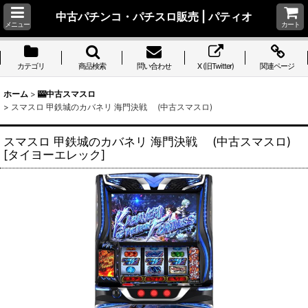
中古パチンコ・パチスロ販売 | パティオ
メニュー
カート
カテゴリ
商品検索
問い合わせ
X (旧Twitter)
関連ページ
ホーム
>
🎰中古スマスロ
>
スマスロ 甲鉄城のカバネリ 海門決戦 (中古スマスロ)
スマスロ 甲鉄城のカバネリ 海門決戦 (中古スマスロ)
[
タイヨーエレック
]