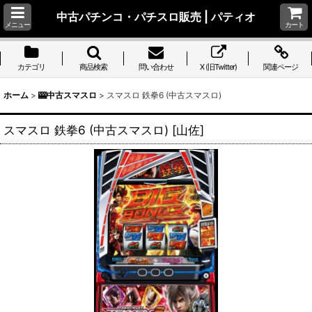
中古パチンコ・パチスロ販売 | パティオ
メニュー
カート
カテゴリ
商品検索
問い合わせ
X (旧Twitter)
関連ページ
ホーム
>
🎰中古スマスロ
>
スマスロ 鉄拳6 (中古スマスロ)
スマスロ 鉄拳6 (中古スマスロ)
[
山佐
]