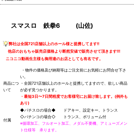
スマスロ 鉄拳6 (山佐)
弊社は全国721店舗以上のホール様と提携してます!!
他店のおもちゃ販売店価格より断然安値で販売させて頂きます!!!
ニコニコ動画生主様も御用達のお店としても有名です。
・物件の価格及び納期等はご注文前にお気軽にお問合せ下さ
い。
商品につ
・全国721店舗以上のホールと提携してますので、欲しい商品
いて
が必ず見つかります。
・最短3日〜7日間程度でお客様宅にお届け致します。(例外も
あり)
◆パチスロの場合◆ ドアキー、設定キー、トランス
◇パチンコの場合◇ トランス、ボリューム付
付属
※循環加工、フルオート加工、メダル不要機、アミューズメン
ト仕様等 承ります。