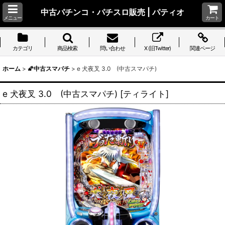
中古パチンコ・パチスロ販売 | パティオ
メニュー
カート
カテゴリ
商品検索
問い合わせ
X (旧Twitter)
関連ページ
ホーム
>
🌠中古スマパチ
>
e 犬夜叉 3.0 (中古スマパチ)
e 犬夜叉 3.0 (中古スマパチ)
[
ティライト
]