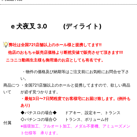
e 犬夜叉 3.0 (ディライト)
弊社は全国721店舗以上のホール様と提携してます!!
他店のおもちゃ販売店価格より断然安値で販売させて頂きます!!!
ニコニコ動画生主様も御用達のお店としても有名です。
・物件の価格及び納期等はご注文前にお気軽にお問合せ下さ
い。
商品につ
・全国721店舗以上のホールと提携してますので、欲しい商品
いて
が必ず見つかります。
・最短3日〜7日間程度でお客様宅にお届け致します。(例外も
あり)
◆パチスロの場合◆ ドアキー、設定キー、トランス
◇パチンコの場合◇ トランス、ボリューム付
付属
※循環加工、フルオート加工、メダル不要機、アミューズメン
ト仕様等 承ります。