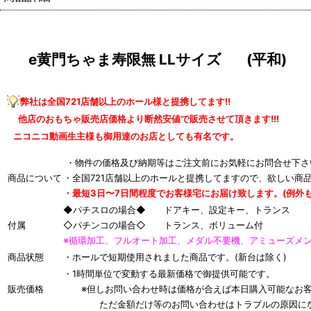
e黄門ちゃま寿限無 LLサイズ (平和)
弊社は全国721店舗以上のホール様と提携してます!!
他店のおもちゃ販売店価格より断然安値で販売させて頂きます!!!
ニコニコ動画生主様も御用達のお店としても有名です。
・物件の価格及び納期等はご注文前にお気軽にお問合せ下さ
商品について
・全国721店舗以上のホールと提携してますので、欲しい商
・最短3日〜7日間程度でお客様宅にお届け致します。(例外も
◆パチスロの場合◆ ドアキー、設定キー、トランス
付属
◇パチンコの場合◇ トランス、ボリューム付
※循環加工、フルオート加工、メダル不要機、アミューズメ
商品状態
・ホールで短期使用されました商品です。(新台は除く)
・1時間単位で変動する最新価格で御提供可能です。
販売価格
※但しお問い合わせ時は価格が合えば本日購入可能なお客
ただ金額だけ等のお問い合わせはトラブルの原因にな