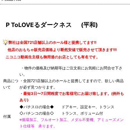
P ToLOVEるダークネス (平和)
弊社は全国721店舗以上のホール様と提携してます!!
他店のおもちゃ販売店価格より断然安値で販売させて頂きます!!!
ニコニコ動画生主様も御用達のお店としても有名です。
・物件の価格及び納期等はご注文前にお気軽にお問合せ下さ
い。
商品につ
・全国721店舗以上のホールと提携してますので、欲しい商品
いて
が必ず見つかります。
・最短3日〜7日間程度でお客様宅にお届け致します。(例外も
あり)
◆パチスロの場合◆ ドアキー、設定キー、トランス
◇パチンコの場合◇ トランス、ボリューム付
付属
※循環加工、フルオート加工、メダル不要機、アミューズメン
ト仕様等 承ります。