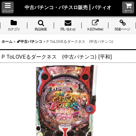
中古パチンコ・パチスロ販売 | パティオ
メニュー
カート
カテゴリ
商品検索
問い合わせ
X (旧Twitter)
関連ページ
ホーム
>
🌠中古パチンコ
>
P ToLOVEるダークネス (中古パチンコ)
P ToLOVEるダークネス (中古パチンコ)
[
平和
]