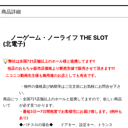
商品詳細
ノーゲーム・ノーライフ THE SLOT
(北電子)
弊社は全国721店舗以上のホール様と提携してます!!
他店のおもちゃ販売店価格より断然安値で販売させて頂きます!!!
ニコニコ動画生主様も御用達のお店としても有名です。
・物件の価格及び納期等はご注文前にお気軽にお問合せ下さ
い。
商品につ
・全国721店舗以上のホールと提携してますので、欲しい商品
いて
が必ず見つかります。
・最短3日〜7日間程度でお客様宅にお届け致します。(例外も
あり)
◆パチスロの場合◆ ドアキー、設定キー、トランス