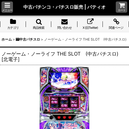
中古パチンコ・パチスロ販売 | パティオ
メニュー
カート
カテゴリ
商品検索
問い合わせ
X (旧Twitter)
関連ページ
ホーム
>
🎰中古パチスロ
>
ノーゲーム・ノーライフ THE SLOT (中古パチスロ)
ノーゲーム・ノーライフ THE SLOT (中古パチスロ)
[
北電子
]