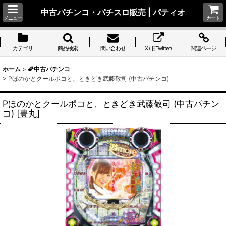
中古パチンコ・パチスロ販売 | パティオ
メニュー
カート
カテゴリ
商品検索
問い合わせ
X (旧Twitter)
関連ページ
ホーム
>
🌠中古パチンコ
>
Pほのかとクールポコと、ときどき武藤敬司 (中古パチンコ)
Pほのかとクールポコと、ときどき武藤敬司 (中古パチン
コ)
[
豊丸
]