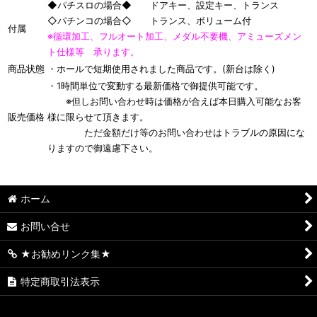
◆パチスロの場合◆ ドアキー、設定キー、トランス
◇パチンコの場合◇ トランス、ボリューム付
付属
※循環加工、フルオート加工、メダル不要機、アミューズメン
ト仕様等 承ります。
商品状態
・ホールで短期使用されました商品です。(新台は除く)
・1時間単位で変動する最新価格で御提供可能です。
※但しお問い合わせ時は価格が合えば本日購入可能なお客
販売価格
様に限らせて頂きます。
ただ金額だけ等のお問い合わせはトラブルの原因にな
りますので御遠慮下さい。
ホーム
お問い合せ
★お勧めリンク集★
特定商取引法表示