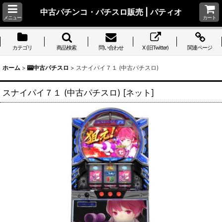
中古パチンコ・パチスロ販売 | パティオ
メニュー
カート
カテゴリ
商品検索
問い合わせ
X (旧Twitter)
関連ページ
ホーム
>
🎰中古パチスロ
>
スナイパイ７１ (中古パチスロ)
スナイパイ７１ (中古パチスロ)
[
ネット
]