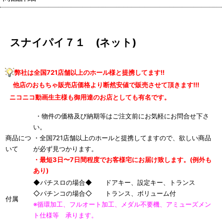
スナイパイ７１ (ネット)
弊社は全国721店舗以上のホール様と提携してます!!
他店のおもちゃ販売店価格より断然安値で販売させて頂きます!!!
ニコニコ動画生主様も御用達のお店としても有名です。
・物件の価格及び納期等はご注文前にお気軽にお問合せ下さ
い。
商品につ
・全国721店舗以上のホールと提携してますので、欲しい商品
いて
が必ず見つかります。
・最短3日〜7日間程度でお客様宅にお届け致します。(例外も
あり)
◆パチスロの場合◆ ドアキー、設定キー、トランス
◇パチンコの場合◇ トランス、ボリューム付
付属
※循環加工、フルオート加工、メダル不要機、アミューズメン
ト仕様等 承ります。