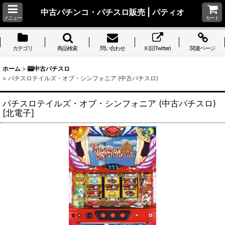
中古パチンコ・パチスロ販売 | パティオ
メニュー
カート
カテゴリ
商品検索
問い合わせ
X (旧Twitter)
関連ページ
ホーム
>
🎰中古パチスロ
>
パチスロテイルズ・オブ・シンフォニア (中古パチスロ)
パチスロテイルズ・オブ・シンフォニア (中古パチスロ)
[
北電子
]