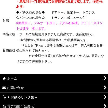
・最短3日〜7日間程度でお客様宅にお届け致します。(例外も
あり)
◆パチスロの場合◆ ドアキー、設定キー、トランス
◇パチンコの場合◇ トランス、ボリューム付
付属
※循環加工、フルオート加工、メダル不要機、アミューズメン
ト仕様等 承ります。
商品状態
・ホールで短期使用されました商品です。(新台は除く)
・1時間単位で変動する最新価格で御提供可能です。
※但しお問い合わせ時は価格が合えば本日購入可能なお客
販売価格
様に限らせて頂きます。
ただ金額だけ等のお問い合わせはトラブルの原因にな
りますので御遠慮下さい。
ホーム
お問い合せ
★お勧めリンク集★
特定商取引法表示