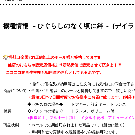
機種情報 - ひぐらしのなく頃に絆 - (デイラ
弊社は全国721店舗以上のホール様と提携してます!!
他店のおもちゃ販売店価格より断然安値で販売させて頂きます!!!
ニコニコ動画生主様も御用達のお店としても有名です。
・物件の価格及び納期等はご注文前にお気軽にお問合せ下さ
商品について
・全国721店舗以上のホールと提携してますので、欲しい商
・最短3日〜7日間程度でお客様宅にお届け致します。(例外も
◆パチスロの場合◆ ドアキー、設定キー、トランス
付属
◇パチンコの場合◇ トランス、ボリューム付
※循環加工、フルオート加工、メダル不要機、アミューズメ
商品状態
・ホールで短期使用されました商品です。(新台は除く)
・1時間単位で変動する最新価格で御提供可能です。