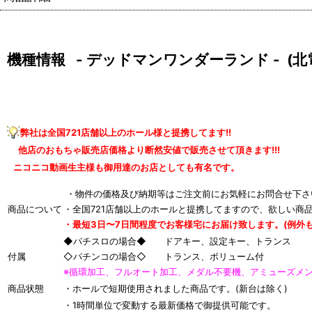
機種情報 - デッドマンワンダーランド - (北
弊社は全国721店舗以上のホール様と提携してます!!
他店のおもちゃ販売店価格より断然安値で販売させて頂きます!!!
ニコニコ動画生主様も御用達のお店としても有名です。
・物件の価格及び納期等はご注文前にお気軽にお問合せ下さ
商品について
・全国721店舗以上のホールと提携してますので、欲しい商
・最短3日〜7日間程度でお客様宅にお届け致します。(例外も
◆パチスロの場合◆ ドアキー、設定キー、トランス
付属
◇パチンコの場合◇ トランス、ボリューム付
※循環加工、フルオート加工、メダル不要機、アミューズメ
商品状態
・ホールで短期使用されました商品です。(新台は除く)
・1時間単位で変動する最新価格で御提供可能です。