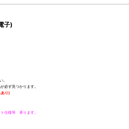
電子)
い。
品が必ず見つかります。
あり)
ント仕様等 承ります。